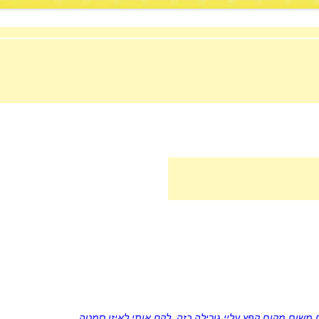
משום מקום קפץ עליי גורילה כזה, לקח אותי לאיזו סמטה