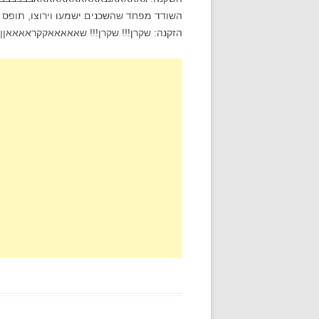
השודד מפחד שהשכנים ישמעו וירוצו, תופס א
הזקנה: שקרן!!! שקרן!!! שאאאאאקקראאאאןןןןןןןןןן