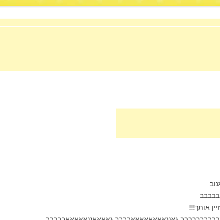
נוב
בבבבב
ן אותך!!!
בבבבבבבבב גאננאאאאאאאאבבבב גאאאאננאאאאאבבבבב